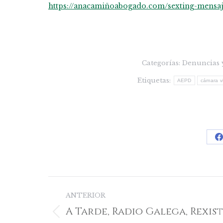
https://anacamiñoabogado.com/sexting-mensaj
Categorías:
Denuncias y
Etiquetas:
AEPD
cámara vi
F
Navegación
ANTERIOR
entre
A Tarde, Radio Galega, Rexis
Publicación