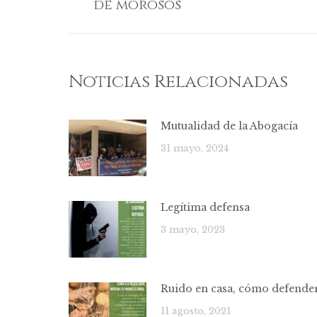
publicaciones
de morosos
anterior:
Noticias Relacionadas
Mutualidad de la Abogacía
31 mayo, 2024
Legítima defensa
3 mayo, 2023
Ruido en casa, cómo defende
11 agosto, 2021