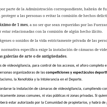
por parte de la Administración correspondiente, habrán de fu
proteger a las personas o evitar la comisión de hechos delict
ximo de 1 mes
, a no ser que sean requeridas por las Fuerza
or estar relacionadas con la comisión de algún hecho ilícito.
genes o sonidos de la vida estrictamente privada de las pers
ormativa específica exige la instalación de cámaras de vide
las galerías de arte o de antigüedades
.
de videovigilancia, para control de los accesos, el aforo completo e 
personas organizadoras de las
competiciones y espectáculos deport
Racismo, la Xenofobia y la Intolerancia en el Deporte.
ordarse la instalación de cámaras de videovigilancia, cumpliendo con
icamente zonas comunes, ni vías públicas ni zonas privadas. Si quien
eberá estar autorizado por la Comunidad de propietarios, y habrá de 