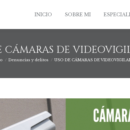
INICIO
SOBRE MI
ESPECIAL
INICIO
SOBRE MI
ESPECIAL
E CÁMARAS DE VIDEOVIGI
io
Denuncias y delitos
USO DE CÁMARAS DE VIDEOVIGILA
s aquí: