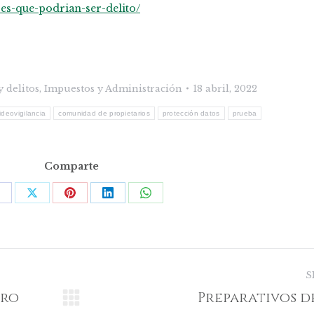
es-que-podrian-ser-delito/
 delitos
,
Impuestos y Administración
18 abril, 2022
deovigilancia
comunidad de propietarios
protección datos
prueba
Comparte
Share
Share
Share
Share
Share
on
on
on
on
on
acebook
X
Pinterest
LinkedIn
WhatsApp
S
tro
Preparativos d
Publicación