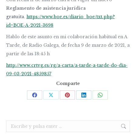
Reglamento de asistencia jurídica
gratuita
.
https://www.boe.es/diario_boe/txt.php?
id=BOE-A-2021-3698
Hablo de este asunto en mi colaboración habitual en A
Tarde, de Radio Galega, de fecha 9 de marzo de 2021, a
partir de las 18:45 h
http://www.crtvg.es/rg/a-carta/a-tarde-a-tarde-do-dia-
09-03-2021-4859857
Comparte
Share
Share
Share
Share
Share
on
on
on
on
on
Facebook
X
Pinterest
LinkedIn
WhatsApp
Buscar: