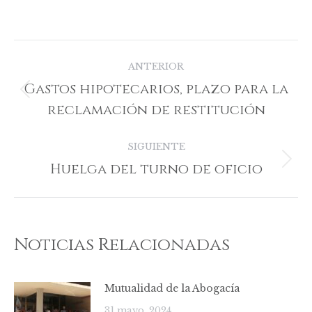
on
on
on
on
on
Facebook
X
Pinterest
LinkedIn
WhatsApp
Navegación
ANTERIOR
entre
Gastos hipotecarios, plazo para la
Publicación
publicaciones
reclamación de restitución
anterior:
SIGUIENTE
Huelga del turno de oficio
Publicación
siguiente:
Noticias Relacionadas
Mutualidad de la Abogacía
31 mayo, 2024