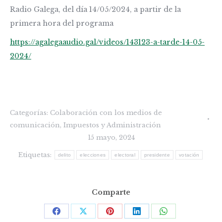
Radio Galega, del día 14/05/2024, a partir de la
primera hora del programa
https://agalegaaudio.gal/videos/143123-a-tarde-14-05-
2024/
Categorías:
Colaboración con los medios de
comunicación
,
Impuestos y Administración
15 mayo, 2024
Etiquetas:
delito
elecciones
electoral
presidente
votación
Comparte
Share
Share
Share
Share
Share