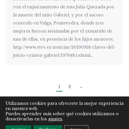
con el enjuiciamiento de Ana Julia Quezada por
la muerte del niño Gabriel, y por el suceso
ocurrido en Valga, Pontevedra, donde tres
mujeres fueron asesinadas por el exmarido de
una de ellas, en presencia de los hijos menores.
http://www.rtve.es/noticias/20190918/claves-del-
juicio-crimen-gabriel/1979485.shtml…
1
2
→
Utilizamos cookies para ofrecerte la mejor experiencia
en nuestra web.
Puedes aprender más sobre qué cookies utilizamos o
Aviso Legal
|
Política de Privacidad
|
Uso de Cookies
|
desactivarlas en los
ajustes
.
Mapa Web