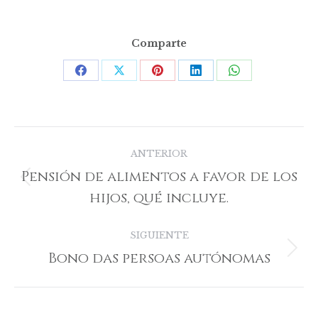
Comparte
Share
Share
Share
Share
Share
on
on
on
on
on
Facebook
X
Pinterest
LinkedIn
WhatsApp
Navegación
ANTERIOR
entre
Pensión de alimentos a favor de los
Publicación
publicaciones
hijos, qué incluye.
anterior:
SIGUIENTE
Bono das persoas autónomas
Publicación
siguiente: