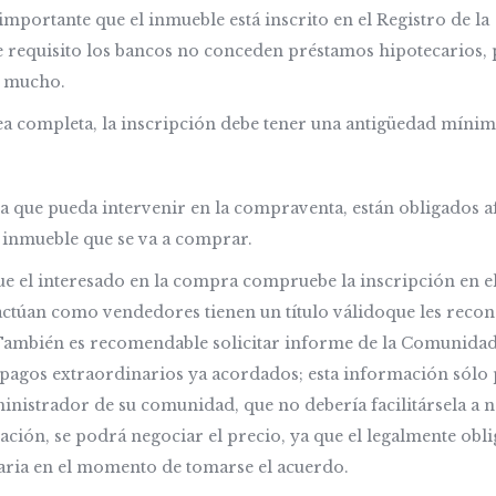
importante que el inmueble está inscrito en el Registro de la
 requisito los bancos no conceden préstamos hipotecarios, p
e mucho.
sea completa, la inscripción debe tener una antigüedad mínim
 que pueda intervenir en la compraventa, están obligados af
en inmueble que se va a comprar.
 el interesado en la compra compruebe la inscripción en el
 actúan como vendedores tienen un título válidoque les recon
También es recomendable solicitar informe de la Comunida
 pagos extraordinarios ya acordados; esta información sólo
dministrador de su comunidad, que no debería facilitársela a n
ión, se podrá negociar el precio, ya que el legalmente obli
taria en el momento de tomarse el acuerdo.