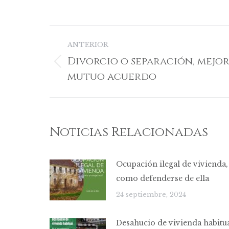
F
Navegación
ANTERIOR
entre
Divorcio o separación, mejor
Publicación
publicaciones
mutuo acuerdo
anterior:
Noticias Relacionadas
Ocupación ilegal de vivienda,
como defenderse de ella
24 septiembre, 2024
Desahucio de vivienda habitua