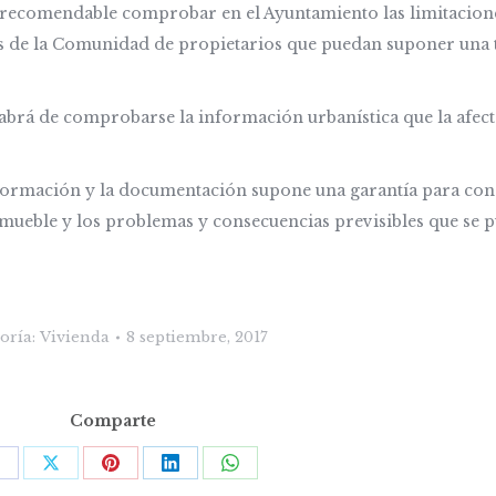
s recomendable comprobar en el Ayuntamiento las limitacion
as de la Comunidad de propietarios que puedan suponer una t
abrá de comprobarse la información urbanística que la afect
.
nformación y la documentación supone una garantía para co
nmueble y los problemas y consecuencias previsibles que se 
oría:
Vivienda
8 septiembre, 2017
Comparte
Share
Share
Share
Share
Share