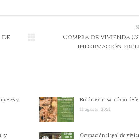
on
on
on
on
on
acebook
X
Pinterest
LinkedIn
WhatsApp
S
 de
Compra de vivienda us
Publicación
información prel
siguiente:
 que es y
Ruido en casa, cómo def
11 agosto, 2021
l y
Ocupación ilegal de vivi