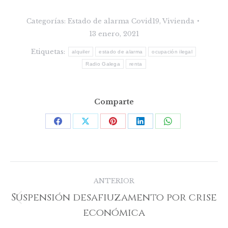
Categorías:
Estado de alarma Covid19
,
Vivienda
13 enero, 2021
Etiquetas:
alquiler
estado de alarma
ocupación ilegal
Radio Galega
renta
Comparte
Share
Share
Share
Share
Share
on
on
on
on
on
Facebook
X
Pinterest
LinkedIn
WhatsApp
Navegación
ANTERIOR
entre
Suspensión desafiuzamento por crise
Publicación
publicaciones
económica
anterior: