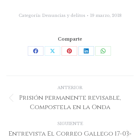
Categoría:
Denuncias y delitos
19 marzo, 2018
Comparte
Share
Share
Share
Share
Share
on
on
on
on
on
Facebook
X
Pinterest
LinkedIn
WhatsApp
Navegación
ANTERIOR
entre
Prisión permanente revisable,
Publicación
publicaciones
Compostela en la Onda
anterior:
SIGUIENTE
Entrevista El Correo Gallego 17-03-
Publicación