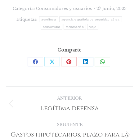
Categoría:
Consumidores y usuarios
27 junio, 2023
Etiquetas:
aerolínea
agencia española de seguridad aérea
consumidor
reclamación
viaje
Comparte
Share
Share
Share
Share
Share
on
on
on
on
on
Facebook
X
Pinterest
LinkedIn
WhatsApp
Navegación
ANTERIOR
entre
Legítima defensa
Publicación
publicaciones
anterior:
SIGUIENTE
Gastos hipotecarios, plazo para la
Publicación