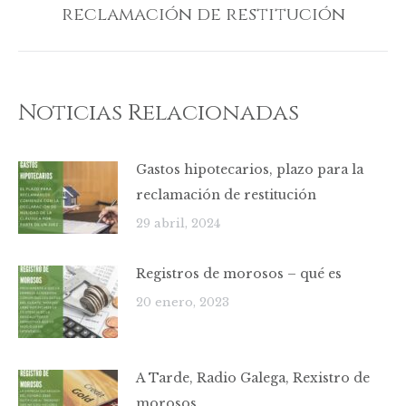
reclamación de restitución
siguiente:
Noticias Relacionadas
Gastos hipotecarios, plazo para la
reclamación de restitución
29 abril, 2024
Registros de morosos – qué es
20 enero, 2023
A Tarde, Radio Galega, Rexistro de
morosos