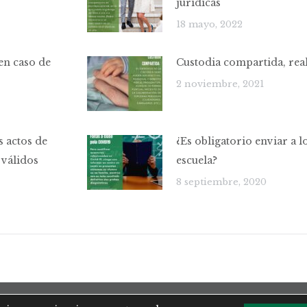
jurídicas
18 mayo, 2022
en caso de
Custodia compartida, real
2 noviembre, 2021
s actos de
¿Es obligatorio enviar a lo
 válidos
escuela?
8 septiembre, 2020
Aviso Legal
|
Política de Privacidad
|
Uso de Cookies
|
Mapa We