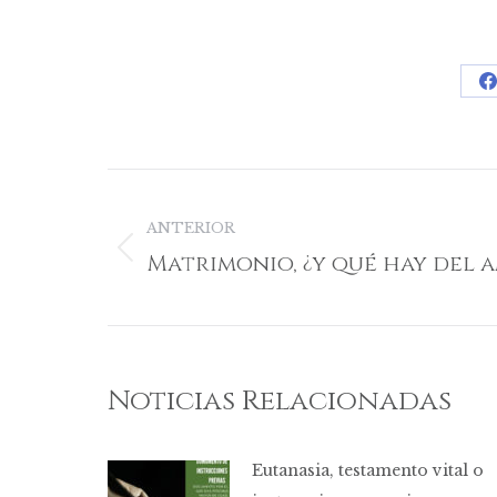
F
Navegación
entre
ANTERIOR
Matrimonio, ¿y qué hay del 
Publicación
publicaciones
anterior:
Noticias Relacionadas
Eutanasia, testamento vital o