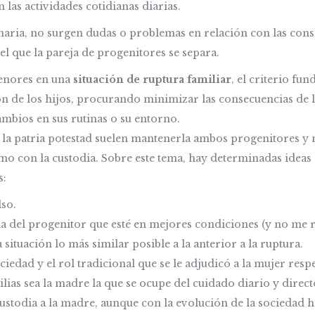
 las actividades cotidianas diarias.
inaria, no surgen dudas o problemas en relación con las con
l que la pareja de progenitores se separa.
menores en una
situación de ruptura familiar
, el criterio fu
ión de los hijos, procurando minimizar las consecuencias de 
ambios en sus rutinas o su entorno.
la patria potestad suelen mantenerla ambos progenitores y n
smo con la custodia. Sobre este tema, hay determinadas ideas
s:
lso.
 del progenitor que esté en mejores condiciones (y no me re
ituación lo más similar posible a la anterior a la ruptura.
edad y el rol tradicional que se le adjudicó a la mujer respe
ilias sea la madre la que se ocupe del cuidado diario y direct
 custodia a la madre, aunque con la evolución de la sociedad 