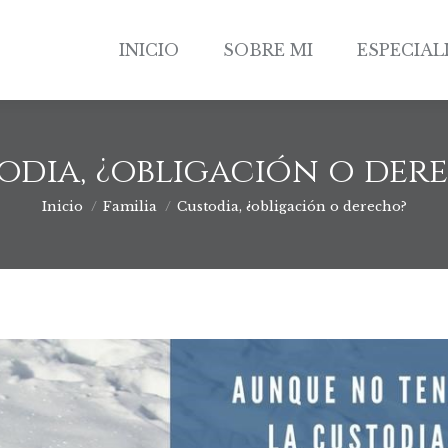
INICIO
SOBRE MI
ESPECIAL
INICIO
SOBRE MI
ESPECIAL
odia, ¿obligación o der
Inicio
Familia
Custodia, ¿obligación o derecho?
Estás aquí: