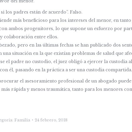
favor del menor.
 si los padres están de acuerdo”. Falso.
iende más beneficioso para los intereses del menor, en tant
con ambos progenitores, lo que supone un esfuerzo por part
y colaboración entre ellos.
bezado, pero en las últimas fechas se han publicado dos sent
n una situación en la que existían problemas de salud que afe
el padre no custodio, el juez obligó a ejercer la custodia a
on él, pasando en la práctica a ser una custodia compartida
r, procurar el asesoramiento profesional de un abogado puede
 más rápida y menos traumática, tanto para los menores co
egoría:
Familia
24 febrero, 2018