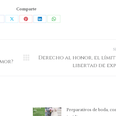
Comparte
Share
Share
Share
Share
Share
on
on
on
on
on
acebook
X
Pinterest
LinkedIn
WhatsApp
S
Derecho al honor, el límit
amor?
Publicación
libertad de ex
siguiente:
Preparativos de boda, co