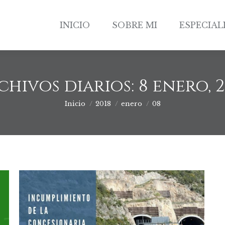
INICIO
SOBRE MI
ESPECIAL
INICIO
SOBRE MI
ESPECIAL
chivos diarios:
8 enero, 2
Inicio
2018
enero
08
Estás aquí: