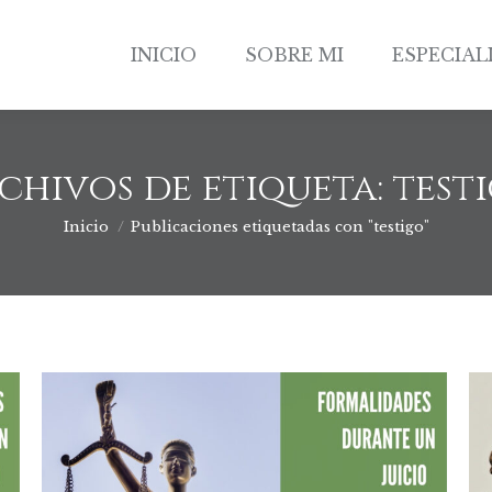
INICIO
SOBRE MI
ESPECIAL
INICIO
SOBRE MI
ESPECIAL
chivos de etiqueta:
test
Inicio
Publicaciones etiquetadas con "testigo"
Estás aquí: